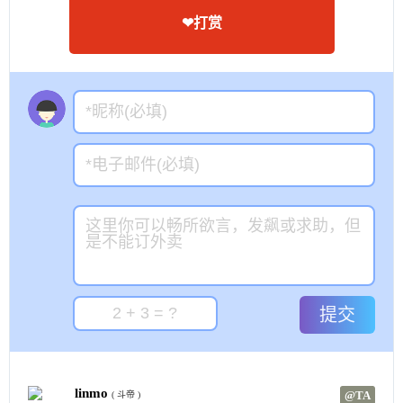
❤打赏
提交
linmo
@TA
( 斗帝 )