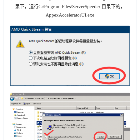
录下，运行C:\Program Files\ServerSpeeder 目录下的，
AppexAcceleratorUI.exe