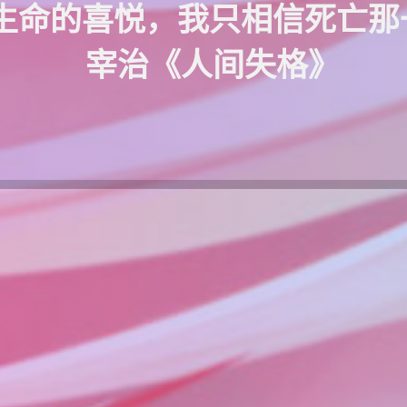
命的喜悦，我只相信死亡那一瞬
宰治《人间失格》