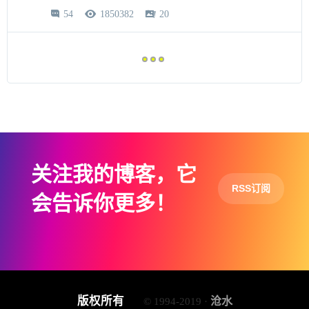
54
1850382
20



关注我的博客，它
RSS订阅
会告诉你更多！
版权所有
沧水
© 1994-2019 ·