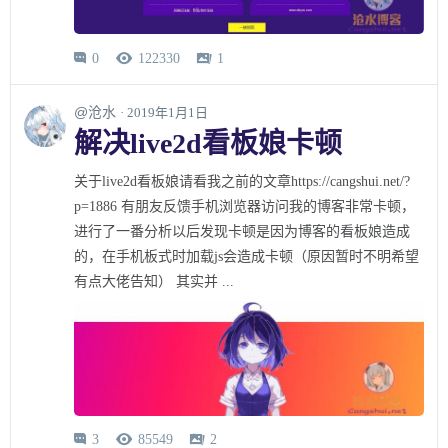
0
122330
1



@沧水
· 2019年1月1日
解决live2d看板娘卡顿
关于live2d看板娘请看我之前的文章https://cangshui.net/?
p=1886 有朋友反馈手机浏览器访问我的博客非常卡顿，
进行了一番分析以后发现卡顿是因为博客的看板娘造成
的，在手机板式时加载js会造成卡顿（原因暂时不明希望
有点大佬告知） 其实并 ...
3
85549
2


