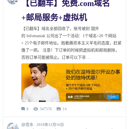
【已翻车】免费.com域名
+邮局服务+虚拟机
【已翻车】域名全部回收了，账号被封 国外
的 Infomaniak 公司出了一个活动：1个域名+20 个网站
+ 25个电子邮件地址。抱着薅资本主义羊毛的态度，赶紧
撸了一把。 注意！下订单的时候把虚拟机和邮局删除，
否则订单可能被阻止。订单可以下非 ...
8
347576
14



@沧水
· 2018年12月16日