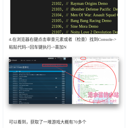
21102
, 
//  Rayman Origins Demo
21103
, 
//  iBomber Defense Pacific  Demo
21104
, 
//  Men Of War: Assault Squad GOT
21105
, 
//  Bang Bang Racing Demo
21106
, 
//  Sine Mora Demo
21107
, 
//  Noitu Love 2 Devolution Demo
21108
, 
//  Waveform Demo
4.在浏览器右键点击审查元素或者（检查）找到Console->
21109
, 
//  Ridge Racer™ Unbounded Demo
粘贴代码->回车键执行->喜加N
21110
, 
//  Hegemony Gold: Wars of Ancient 
21111
, 
//  Rocksmith Demo
21113
, 
//  Binary Domain Demo
21114
, 
//  Sniper Elite V2 Demo
21115
, 
//  Blades of Time Demo
21117
, 
//  A Valley Without Wind Demo
21118
, 
//  F1 2012 Demo
21119
, 
//  Magical Diary Demo
21120
, 
//  The Dream Machine Demo
21121
, 
//  Hell Yeah! Demo
21122
, 
//  A Virus Named Tom Demo
21123
, 
//  Splice Demo
21124
, 
//  Atooms to Moolecules
可以看到，获取了一堆游戏大概有70多个
21125
, 
//  BeatBuddy Demo