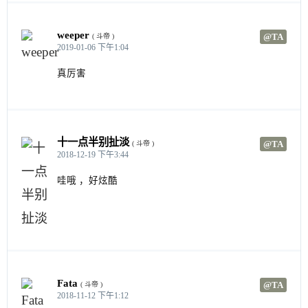
				modal.Dismiss();

weeper
@TA
( 斗帝 )
if
( loaded >= total
2019-01-06 下午1:04
				{

					location.reload();

真厉害
				}

else
				{

					modal
'
十一点半别扯淡
@TA
( 斗帝 )
				}

2018-12-19 下午3:44
			}

		);

哇哦 ，好炫酷
	}

}());
Fata
@TA
( 斗帝 )
2018-11-12 下午1:12