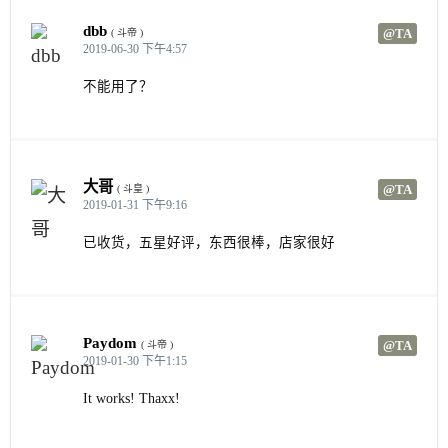
'Please wait until all requests finish. Ignore all t
dbb
@TA
( 斗帝 )
for
( ; i < total; i++ )

2019-06-30 下午4:57
	{

不能用了？
		package = freePackages[ i ];

if
( ownedPackages[ package ] )

		{

			loaded++;

大哥
continue
;

@TA
( 斗皇 )
2019-01-31 下午9:16
		}

已收货，五星好评，东西很棒，店家很好
		jQuery.post(

'//store.steampowered.com/checkout
			{

action
: 
'add_to_cart'
,

sessionid
: g_session
Paydom
@TA
( 斗帝 )
subid
: package

2019-01-30 下午1:15
			}

function
		).always( 
(
)

It works! Thaxx!
{

				loaded++;
