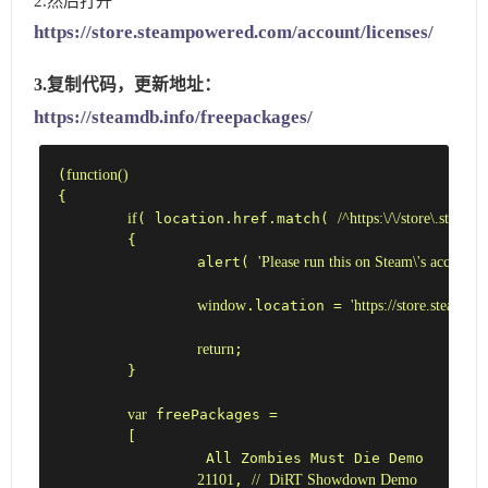
2.然后打开
https://store.steampowered.com/account/licenses/
3.复制代码，更新地址：
https://steamdb.info/freepackages/
function
(
(
{

if
( location.href.match( 
/^https:\/\/store\.steam
	{

		alert( 
'Please run this on Steam\'s account 
window
.location = 
'https://store.steampo
return
;

	}

var
 freePackages =

	[

		 All Zombies Must Die Demo

21101
, 
//  DiRT Showdown Demo