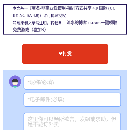
21126
, 
//  DIVO
21127
, 
//  Imagine Earth Demo
署名-非商业性使用-相同方式共享 4.0 国际 (CC
本文基于《
21128
, 
//  MilitAnt
BY-NC-SA 4.0)
》许可协议授权
21129
, 
//  Plutonic Repulse
沧水的博客
steam一键领取
转载原创文章请注明，转载自：
»
21130
, 
//  The White Laboratory Demo
免费游戏（喜加N）
21131
, 
//  Blackwell's Asylum
21132
, 
//  Magic 2014 Demo
21133
, 
//  Sid Meier's Civilization V: Gods
21134
, 
//  Gratuitous Tank Battles Demo
21135
, 
//  Tiny and Big: Grandpa's Leftover
❤打赏
21136
, 
//  KungFu Strike Demo
21137
, 
//  Adventures of Shuggy Demo
21138
, 
//  E.Y.E: Divine Cybermancy Demo
21139
, 
//  Orcs Must Die! 2 Demo
21140
, 
//  The Book of Unwritten Tales Dem
21141
, 
//  Sleeping Dogs™ Demo
21142
, 
//  Damage Inc Demo
21143
, 
//  Gateways Demo
21144
, 
//  Football Manager 2013 Demo
21145
, 
//  XCOM: Enemy Unknown Demo
21146
, 
//  Transcripted Demo
21147
, 
//  Intrusion 2 Demo
21148
, 
//  Din's Curse Demo