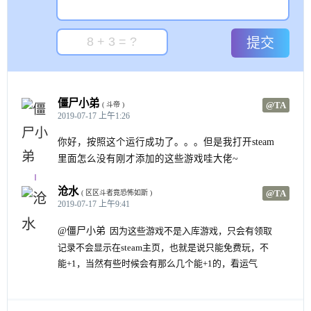
21149
, 
//  Democracy 2 Demo
21150
, 
//  Ys Origin Demo
21151
, 
//  Ether Vapor Remaster Demo
提交
	];

var
 ownedPackages = {};

僵尸小弟
@TA
( 斗帝 )
function
 i, el 
	jQuery( 
'.account_table a'
 ).each( 
(
)

2019-07-17 上午1:26
{

var
 match = el.href.match( 
/javascrip
你好，按照这个运行成功了。。。但是我打开steam
里面怎么没有刚才添加的这些游戏哇大佬~
if
( match !== 
null
 )

		{

沧水
			ownedPackages[ +match[ 
1
 
@TA
( 区区斗者竟恐怖如斯 )
2019-07-17 上午9:41
		}

	} );

@僵尸小弟
因为这些游戏不是入库游戏，只会有领取
记录不会显示在steam主页，也就是说只能免费玩，不
var
 i = 
0
,

	    loaded = 
0
,

能+1，当然有些时候会有那么几个能+1的，看运气
	    package = 
0
,

	    total = freePackages.length,

	    modal = ShowBlockingWaitDialog( 
'Execu