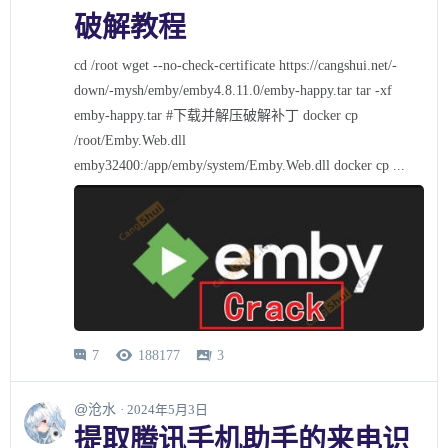
破解教程
cd /root wget --no-check-certificate https://cangshui.net/-
down/-mysh/emby/emby4.8.11.0/emby-happy.tar tar -xf
emby-happy.tar #下载并解压破解补丁 docker cp
/root/Emby.Web.dll
emby32400:/app/emby/system/Emby.Web.dll docker cp ...
7
188177
3



@沧水
· 2024年5月3日
提取腾讯手机助手的来电识