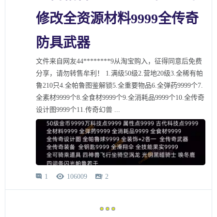
修改全资源材料9999全传奇
防具武器
文件来自网友44********9从淘宝购入，征得同意后免费
分享，请勿转售牟利！ 1.满级50级2.营地20级3.全稀有帕
鲁210只4.全帕鲁图鉴解锁5.全重要物品6.全弹药9999个7.
全素材9999个8.全食材9999个9.全消耗品9999个10.全传奇
设计图9999个11.传奇幻兽 ...
1
106009
2


