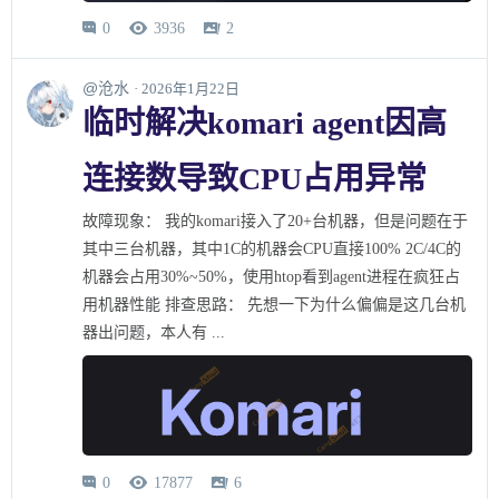
0
3936
2



@沧水
· 2026年1月22日
临时解决komari agent因高
连接数导致CPU占用异常
故障现象： 我的komari接入了20+台机器，但是问题在于
其中三台机器，其中1C的机器会CPU直接100% 2C/4C的
机器会占用30%~50%，使用htop看到agent进程在疯狂占
用机器性能 排查思路： 先想一下为什么偏偏是这几台机
器出问题，本人有 ...
0
17877
6


