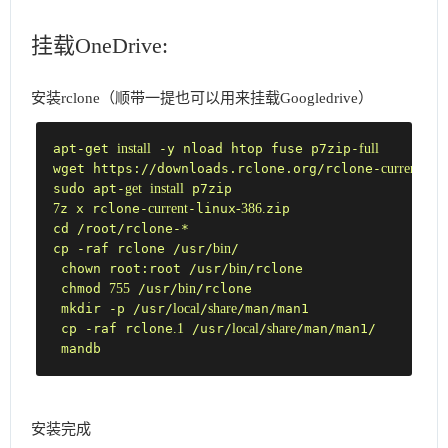
挂载OneDrive:
安装rclone（顺带一提也可以用来挂载Googledrive）
apt-get 
install
 -y nload htop fuse p7zip-
full
wget https://downloads.rclone.org/rclone-
current
-li
sudo apt-
get
install
7
z x rclone-
current
-linux
-386.
zip

cd /root/rclone-*

cp -raf rclone /usr/
bin
/

 chown root:root /usr/
bin
/rclone

 chmod 
755
 /usr/
bin
/rclone

 mkdir -p /usr/
local
/
share
/man/man1

 cp -raf rclone
.1
 /usr/
local
/
share
/man/man1/

安装完成