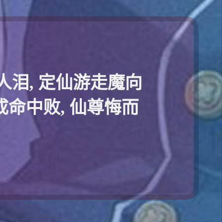
人泪, 定仙游走魔向
成命中败, 仙尊悔而