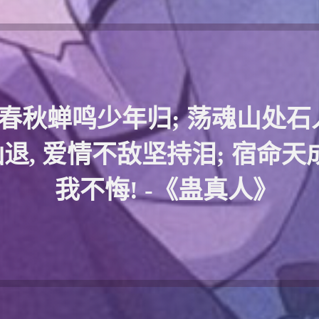
 春秋蝉鸣少年归; 荡魂山处石
仙退, 爱情不敌坚持泪; 宿命天
我不悔! -《蛊真人》