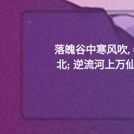
落魄谷中寒风吹,
北; 逆流河上万