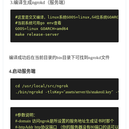
3.编译生成ngrokd（服务端）
64
#这里是交叉编译，linux系统GOOS=linux,
位系统GOARCH=am
#当前系统可用go env查看

GOOS=linux GOARCH=amd64

make release-server
编译成功后在当前目录的bin目录下可找到ngrokd文件
4.启动服务端
cd /usr/local/src/ngrok

"assets/server/tls/snakeoil.key"
./bin/ngrokd -tlsKey=
 -tlsC
#
参数说明：
#
-domain 访问ngrok是所设置的服务地址生成证书时那个
#
-httpAddr http协议端口 （你的服务器没有80端口的话可以改