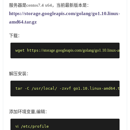
服务器是centos7.4 x64，当前最新版本是：
https://storage.googleapis.com/golang/go1.10.linux-
amd64.tar.gz
下载：
//storage.googleapis.com/golang/go1.10.linux-amd64.t
wget https:
解压安装：
tar -C /usr/local/ -zxvf go1.10.linux-amd64.tar.g
添加环境变量,编辑：
vi
 /etc/profile