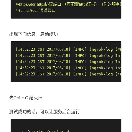
#
-httpsAddr https协议端口 （可配置https证书）（你的服
#
-tunnelAddr 通道端口
出现下面信息，启动成功
14
52
23
2017
03
18
[
:
:
 CST 
/
/
] [INFO] (ngrok/log.(*Prefi
14
52
23
2017
03
18
11
[
:
:
 CST 
/
/
] [INFO] (ngrok/log.Info:
14
52
23
2017
03
18
11
[
:
:
 CST 
/
/
] [INFO] (ngrok/log.Info:
14
52
23
2017
03
18
11
[
:
:
 CST 
/
/
] [INFO] (ngrok/log.Info:
14
52
23
2017
03
18
[
:
:
 CST 
/
/
] [INFO] (ngrok/log.(*Prefi
先Ctrl + C 结束掉
测试成功的话，可以让服务后台运行
cd
 /usr/
local
/src/ngrok