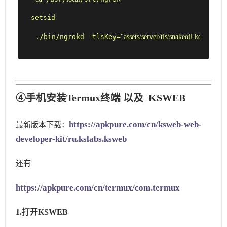
 setsid 
"assets/server/tls/snakeoil.key"
./bin/ngrokd -tlsKey=
 -tl
④手机安装Termux终端 以及 KSWEB
https://apkpure.com/cn/ksweb-web-
最新版本下载：
developer-kit/ru.kslabs.ksweb
还有
https://apkpure.com/cn/termux/com.termux
1.打开KSWEB