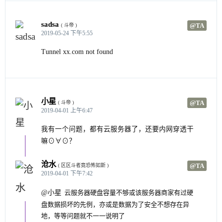
sadsa
@TA
( 斗帝 )
2019-05-24 下午5:55
Tunnel xx.com not found
小星
@TA
( 斗帝 )
2019-04-01 上午6:47
我有一个问题，都有云服务器了，还要内网穿透干
嘛⊙∀⊙？
沧水
@TA
( 区区斗者竟恐怖如斯 )
2019-04-01 下午7:42
@小星
云服务器硬盘容量不够或该服务器商家有过硬
盘数据损坏的先例，亦或是数据为了安全不想存在异
地，等等问题就不一一说明了