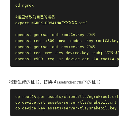
cd ngrok

#这里修改为自己的域名

"XXXXX.com"
export NGROK_DOMAIN=
2048
openssl genrsa -out rootCA.key 
new
openssl req -x509 -
 -nodes -key rootCA.key -su
2048
openssl genrsa -out device.key 
new
"/CN=$NGR
openssl req -
 -key device.key -subj 
openssl x509 -req -in device.csr -CA rootCA.pem -
将新生成的证书，替换掉assets/client/tls下的证书
cp rootCA.pem assets/client/tls/ngrokroot.crt

cp device.crt assets/server/tls/snakeoil.crt

cp device.key assets/server/tls/snakeoil.key