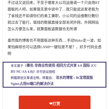
不过话又说回来，不至于哪家大公司运维请一个只会用BT
面板的人吧，如果我无意中说中了…我只能说这家老板为
了省钱还不如请你们的美工兼职，小公司的运维敷衍敷衍
就过去了能行，值钱的数据直接全部关闭外网，外网网站
怎么方便怎么来，就算面板盗数据也无所谓
虽然我的博客也不用面板这种东西….手动Make走一波，如
果怕麻烦也可以选择LNMP一键包是不是？，好歹代码全透
明
署名-非商业性使用-相同方式共享 4.0 国际 (CC
本文基于《
BY-NC-SA 4.0)
》许可协议授权
沧水的博客
Bt宝塔面板
转载原创文章请注明，转载自：
»
Nginx占用80端口的解决办法
❤打赏