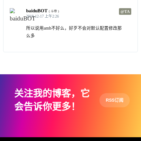
baiduBOT
@TA
( 斗帝 )
2018-12-17 上午2:26
所以说用amh不好么，好歹不会对默认配置修改那
么多
关注我的博客，它
RSS订阅
会告诉你更多！