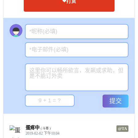
❤打赏
提交
蛋疼中
@TA
( 斗尊 )
2019-02-02 下午10:04