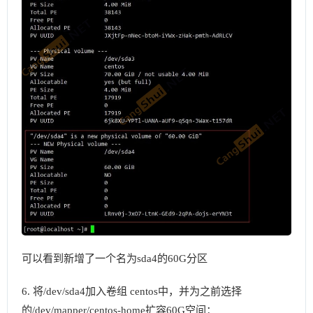
可以看到新增了一个名为sda4的60G分区
6. 将/dev/sda4加入卷组 centos中，并为之前选择
的/dev/mapper/centos-home扩容60G空间：