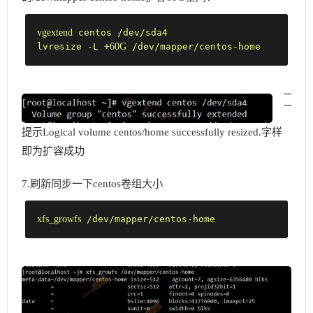
vgextend
 centos /dev/sda4

lvresize -L +
60G
 /dev/mapper/centos-home
提示Logical volume centos/home successfully resized.字样
即为扩容成功
7.刷新同步一下centos卷组大小
xfs_growfs
 /dev/mapper/centos-home