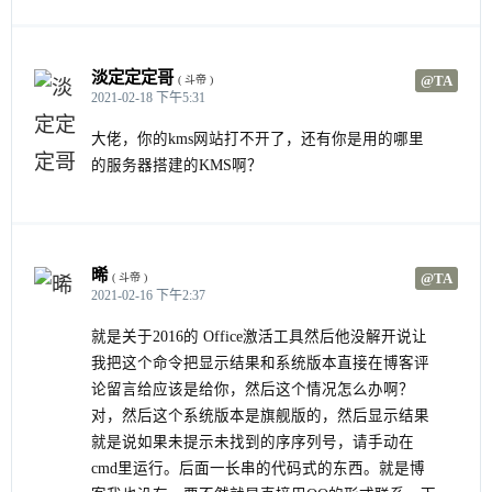
淡定定定哥
@TA
( 斗帝 )
2021-02-18 下午5:31
大佬，你的kms网站打不开了，还有你是用的哪里
的服务器搭建的KMS啊？
晞
@TA
( 斗帝 )
2021-02-16 下午2:37
就是关于2016的 Office激活工具然后他没解开说让
我把这个命令把显示结果和系统版本直接在博客评
论留言给应该是给你，然后这个情况怎么办啊？
对，然后这个系统版本是旗舰版的，然后显示结果
就是说如果未提示未找到的序序列号，请手动在
cmd里运行。后面一长串的代码式的东西。就是博