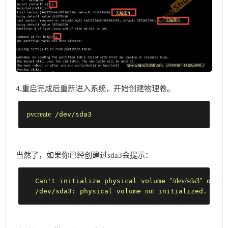
4.重启完成后重新进入系统，开始创建物理卷。
pvcreate
 /dev/sda3
当然了，如果你已经创建过sda3会提示：
  Can't initialize physical volume 
"/dev/sda3"
 of vo
  /dev/sda3: physical volume 
not
 initialized.