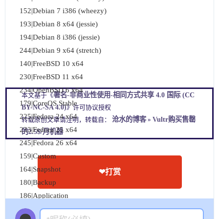
 152|Debian 7 i386 (wheezy)

 193|Debian 8 x64 (jessie)

 194|Debian 8 i386 (jessie)

 244|Debian 9 x64 (stretch)

 140|FreeBSD 10 x64

 230|FreeBSD 11 x64

 234|OpenBSD 6 x64

署名-非商业性使用-相同方式共享 4.0 国际 (CC
本文基于《
 179|CoreOS Stable

BY-NC-SA 4.0)
》许可协议授权
 225|Fedora 24 x64

沧水的博客
Vultr购买售罄
转载原创文章请注明，转载自：
»
 233|Fedora 25 x64

的2.5$/月机器
 245|Fedora 26 x64

 159|Custom

 164|Snapshot

❤打赏
 180|Backup

 186|Application