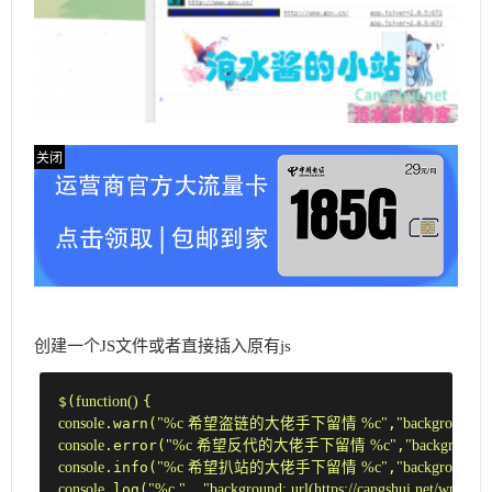
创建一个JS文件或者直接插入原有js
function
$(
(
) 
console
.warn(
"%c 希望盗链的大佬手下留情 %c"
,
"background:#2
console
.error(
"%c 希望反代的大佬手下留情 %c"
,
"background:#
console
.info(
"%c 希望扒站的大佬手下留情 %c"
,
"background:#2
console
.log(
"%c "
, 
"background: url(https://cangshui.net/wp-con