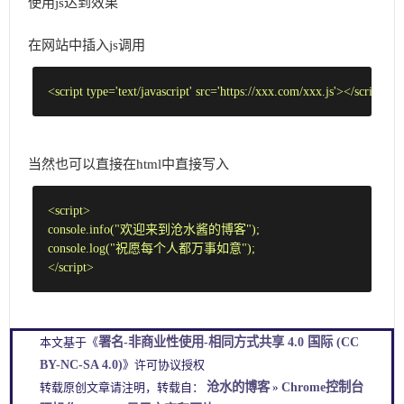
使用js达到效果
在网站中插入js调用
script
type
'text/javascript'
src
'https://xxx.com/xxx.js'
script
<
=
=
>
</
>
当然也可以直接在html中直接写入
script
<
>
console
"欢迎来到沧水酱的博客"
.info(
console
"祝愿每个人都万事如意"
.log(
script
</
>
署名-非商业性使用-相同方式共享 4.0 国际 (CC
本文基于《
BY-NC-SA 4.0)
》许可协议授权
沧水的博客
Chrome控制台
转载原创文章请注明，转载自：
»