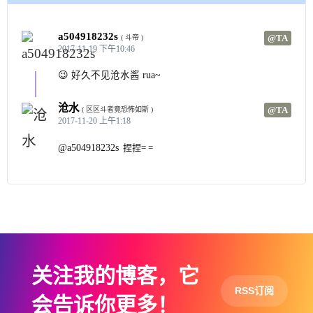
a504918232s
@TA
( 斗帝 )
2017-11-19 下午10:46
😉 好久不见沧水酱 rua~
沧水
@TA
( 区区斗者竟恐怖如斯 )
2017-11-20 上午1:18
@a504918232s
捏捏= =
关注我的博客，它
RSS订阅
会告诉你更多！