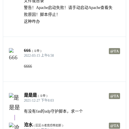
文件或目录
警告！Apache启动失败！请手动启动Apache查看失
败原因！脚本停止！
这种咋办
666
@TA
( 斗帝 )
2022-03-15 上午6:58
6666
是是是
@TA
( 斗帝 )
2021-12-27 下午8:03
有没有fas的udp守护脚本，求一个
沧水
@TA
( 区区斗者竟恐怖如斯 )