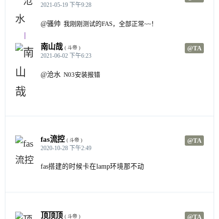
2021-05-19 下午9:28
@骚帅
我刚刚测试的FAS，全部正常~~！
南山哉
@TA
( 斗帝 )
2021-06-02 下午6:23
@沧水
N03安装报错
fas流控
@TA
( 斗帝 )
2020-10-28 下午2:49
fas搭建的时候卡在lamp环境那不动
顶顶顶
@TA
( 斗帝 )