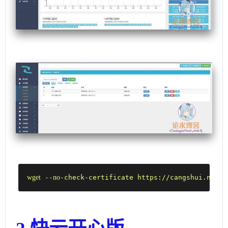
wget
 --
no
-check-certificate https://cangshui.net/-