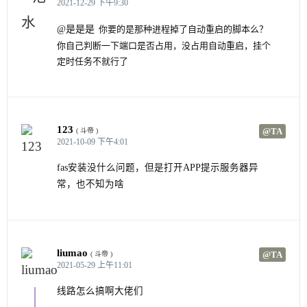
2021-12-29 下午9:30
@是是是
你要的是那种进程掉了自动重启的脚本么？
你自己判断一下端口是否占用，没占用自动重启，挂个
定时任务不就行了
123
@TA
( 斗帝 )
2021-10-09 下午4:01
fas安装没什么问题，但是打开APP提示服务器异
常，也不知为啥
liumao
@TA
( 斗帝 )
2021-05-29 上午11:01
线路怎么搞啊大佬们