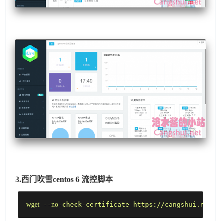
3.西门吹雪centos 6 流控脚本
wget
 --
no
-check-certificate https://cangshui.net/-