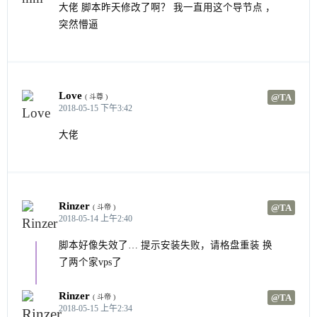
大佬 脚本昨天修改了啊？ 我一直用这个导节点 ，
突然懵逼
Love
@TA
( 斗尊 )
2018-05-15 下午3:42
大佬
Rinzer
@TA
( 斗帝 )
2018-05-14 上午2:40
脚本好像失效了… 提示安装失败，请格盘重装 换
了两个家vps了
Rinzer
@TA
( 斗帝 )
2018-05-15 上午2:34