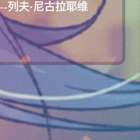
-列夫·尼古拉耶维