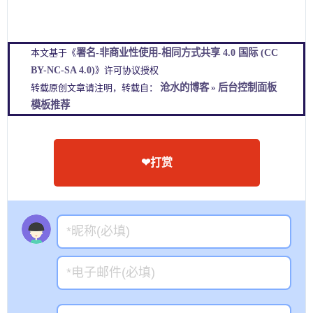
署名-非商业性使用-相同方式共享 4.0 国际 (CC
本文基于《
BY-NC-SA 4.0)
》许可协议授权
沧水的博客
后台控制面板
转载原创文章请注明，转载自：
»
模板推荐
❤打赏