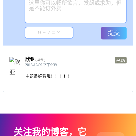
提交
欣亚
@TA
( 斗帝 )
2018-12-09 下午9:39
主题很好看哦！！！！！
关注我的博客，它