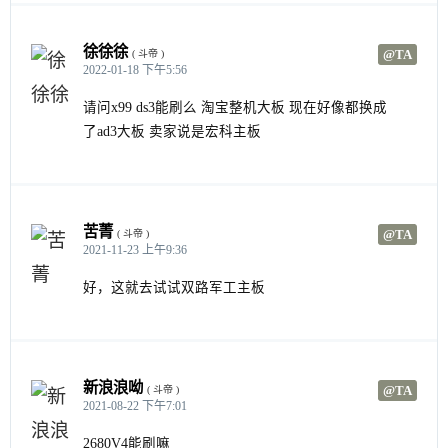
徐徐徐
@TA
( 斗帝 )
2022-01-18 下午5:56
请问x99 ds3能刷么 淘宝整机大板 现在好像都换成
了ad3大板 卖家说是宏科主板
苦菁
@TA
( 斗帝 )
2021-11-23 上午9:36
好，这就去试试双路军工主板
新浪浪呦
@TA
( 斗帝 )
2021-08-22 下午7:01
2680V4能刷嘛