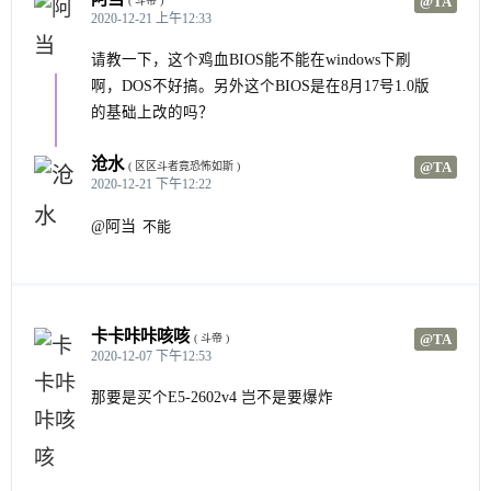
@TA
( 斗帝 )
2020-12-21 上午12:33
请教一下，这个鸡血BIOS能不能在windows下刷
啊，DOS不好搞。另外这个BIOS是在8月17号1.0版
的基础上改的吗？
沧水
@TA
( 区区斗者竟恐怖如斯 )
2020-12-21 下午12:22
@阿当
不能
卡卡咔咔咳咳
@TA
( 斗帝 )
2020-12-07 下午12:53
那要是买个E5-2602v4 岂不是要爆炸