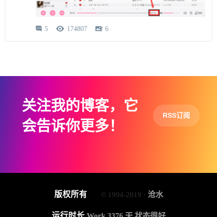
5
174807
6



关注我的博客，它
RSS订阅
会告诉你更多！
版权所有
沧水
© 1994-2019 ·
运行时长
Work 3376 天,状态很好