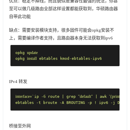
优点：稳定不掉线，而且貌似是兼容性最强的玩法，你甚
至可以做几级路由全部这样设置都能获取到，华硕路由器
自带此功能
缺点：需要安装模块支持，很多固件可能会opkg安装不
上，需要编译作者支持，且路由器本身无法获取到ipv6
opkg 
update
opkg 
install
 ebtables kmod-ebtables-ipv6
IPv4 转发
interface
=`ip -
6
 route | grep 
"default"
 | awk 
'{print $7}'
`
ebtables -t broute -A BROUTING -p ! ipv6 -j DROP 
桥接至外网