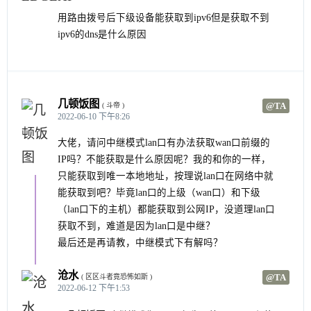
用路由拨号后下级设备能获取到ipv6但是获取不到
ipv6的dns是什么原因
几顿饭图
@TA
( 斗帝 )
2022-06-10 下午8:26
大佬，请问中继模式lan口有办法获取wan口前缀的
IP吗？不能获取是什么原因呢？我的和你的一样，
只能获取到唯一本地地址，按理说lan口在网络中就
能获取到吧？毕竟lan口的上级（wan口）和下级
（lan口下的主机）都能获取到公网IP，没道理lan口
获取不到，难道是因为lan口是中继？
最后还是再请教，中继模式下有解吗？
沧水
@TA
( 区区斗者竟恐怖如斯 )
2022-06-12 下午1:53