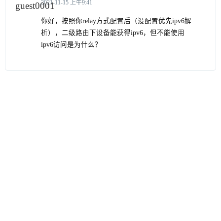
2021-11-15 上午9:41
你好，按照你relay方式配置后（没配置优先ipv6解
析），二级路由下设备能获得ipv6，但不能使用
ipv6访问是为什么？
关注我的博客，它
RSS订阅
会告诉你更多！