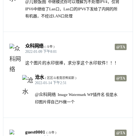
@几顿饭图
中继模式你可以理解为不处理IPV4，仅将
IPV6中继给了Lan口，Lan口的IPV6下发给了内网的所
有机器，不经过LAN口处理
众科网络
@TA
( 斗帝 )
2022-01-09 下午8:01
这个图片的水印很棒，求分享这个水印软件！！！
沧水
@TA
( 区区斗者竟恐怖如斯 )
2022-01-14 下午2:51
@众科网络
Image Watermark WP插件名 但是水
印图片得自己PS做一个
guest0001
@TA
( 斗帝 )