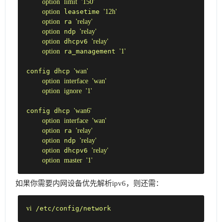
option
limit
'150'
option
 leasetime 
'12h'
option
 ra 
'relay'
option
 ndp 
'relay'
option
 dhcpv6 
'relay'
option
 ra_management 
'1'
config dhcp 
'wan'
option
interface
'wan'
option
ignore
'1'
config dhcp 
'wan6'
option
interface
'wan'
option
 ra 
'relay'
option
 ndp 
'relay'
option
 dhcpv6 
'relay'
option
master
'1'
如果你需要内网设备优先解析ipv6，则还需：
vi
 /etc/config/network