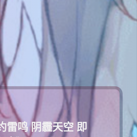
约雷鸣 阴霾天空 即