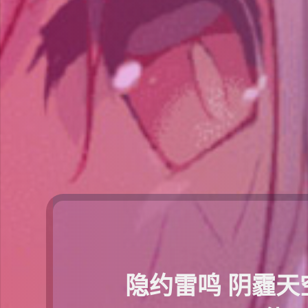
隐约雷鸣 阴霾天