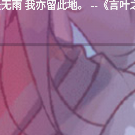
无雨 我亦留此地。 --《言叶