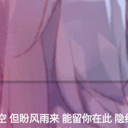
空 但盼风雨来 能留你在此 隐