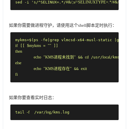
sed -i 's/^SELINUX=.*/
#&/;s/^SELINUXTYPE=.*/#&/;/SELINUX
如果你需要做进程守护，请使用这个shell脚本定时执行：
if
 [[ 
$mykms
 = 
""
then
echo
"KMS进程未找到"
 && 
cd
 /usr/
local
/kms/bin
else
echo
"KMS进程存在"
 && 
exit
fi
如果你要查看实时日志：
tail 
-f
  /var/
log
/kms.log