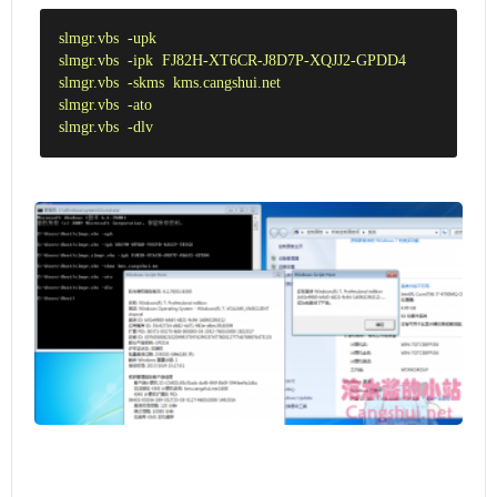
slmgr
.vbs
-upk
slmgr
.vbs
-ipk
FJ82H-XT6CR-J8D7P-XQJJ2-GPDD4
slmgr
.vbs
-skms
kms
.cangshui
.net
slmgr
.vbs
-ato
slmgr
.vbs
-dlv