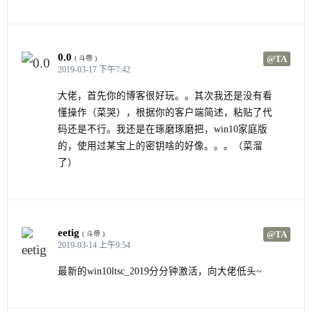
0.0
@TA
( 斗帝 )
2019-03-17 下午7:42
大佬，首先你的博客很好玩。。其次我还是没有看
懂操作（菜哭），根据你的客户端简述，粘贴了代
码还是不行。我还是在琢磨琢磨把，win10家庭版
的，使用过某宝上的密钥啥的好像。。。（菜溜
了）
eetig
@TA
( 斗帝 )
2019-03-14 上午9:54
最新的win10ltsc_2019分分钟激活，向大佬低头~