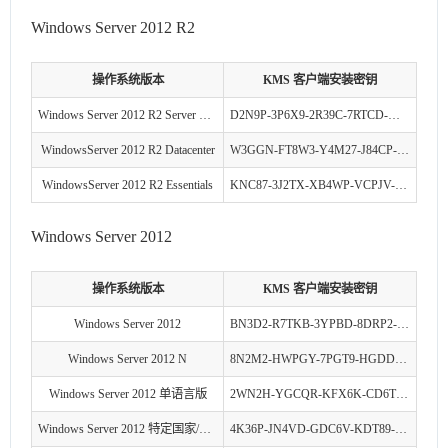
Windows Server 2012 R2
操作系统版本
KMS 客户端安装密钥
Windows Server 2012 R2 Server Standard
D2N9P-3P6X9-2R39C-7RTCD-MDVJX
WindowsServer 2012 R2 Datacenter
W3GGN-FT8W3-Y4M27-J84CP-Q3VJ9
WindowsServer 2012 R2 Essentials
KNC87-3J2TX-XB4WP-VCPJV-M4FWM
Windows Server 2012
操作系统版本
KMS 客户端安装密钥
Windows Server 2012
BN3D2-R7TKB-3YPBD-8DRP2-27GG4
Windows Server 2012 N
8N2M2-HWPGY-7PGT9-HGDD8-GVGGY
Windows Server 2012 单语言版
2WN2H-YGCQR-KFX6K-CD6TF-84YXQ
Windows Server 2012 特定国家/地区版
4K36P-JN4VD-GDC6V-KDT89-DYFKP