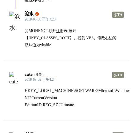
沧水

@TA
2019-03-06 下午7:28
@MOHENG
打开注册表 展开
【HKEY_CLASSES_ROOT】，找到.VBS，修改右边的
默认值为vbsfile
cate
@TA
( 斗帝 )
2019-03-02 下午4:24
HKEY_LOCAL_MACHINE\SOFTWARE\Microsoft\Windows
NT\CurrentVersion
EditionID REG_SZ Ultimate