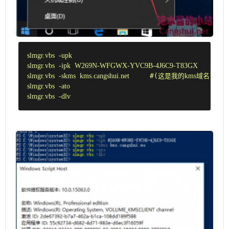
slmgr
.vbs
-upk
slmgr
.vbs
-ipk
W269N-WFGWX-YVC9B-4J6C9-T83GX
slmgr
.vbs
-skms
kms
.cangshui
.net
     #(这是我的
kms
域名，如
slmgr
.vbs
-ato
slmgr
.vbs
-dlv