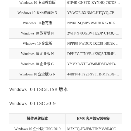
Windows 10 专业教育版
6TP4R-GNPTD-KYYHQ-7B7DP-J447Y
Windows 10 专业教育版 N
YVWGF-BXNMC-HTQYQ-CPQ99-66QFC
Windows 10 教育版
NW6C2-QMPVW-D7KKK-3GKT6-VCFB2
Windows 10 教育版 N
2WH4N-8QGBV-H22JP-CT43Q-MDWWJ
Windows 10 企业版
NPPR9-FWDCX-D2C8J-H872K-2YT43
Windows 10 企业版 N
DPH2V-TTNVB-4X9Q3-TJR4H-KHJW4
Windows 10 企业版 G
YYVX9-NTFWV-6MDM3-9PT4T-4M68B
Windows 10 企业版 G N
44RPN-FTY23-9VTTB-MP9BX-T84FV
Windows 10 LTSC/LTSB 版本
Windows 10 LTSC 2019
操作系统版本
KMS 客户端安装密钥
Windows 10 企业版 LTSC 2019
M7XTQ-FN8P6-TTKYV-9D4CC-J462D