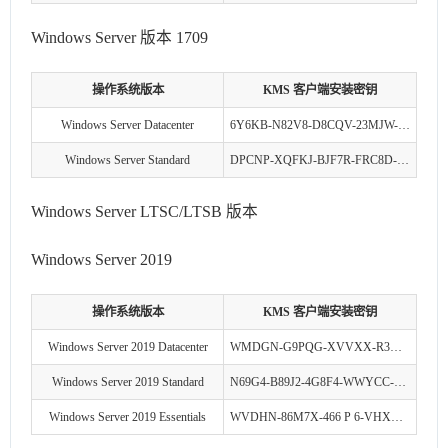
Windows Server 版本 1709
操作系统版本
KMS 客户端安装密钥
Windows Server Datacenter
6Y6KB-N82V8-D8CQV-23MJW-BWTG6
Windows Server Standard
DPCNP-XQFKJ-BJF7R-FRC8D-GF6G4
Windows Server LTSC/LTSB 版本
Windows Server 2019
操作系统版本
KMS 客户端安装密钥
Windows Server 2019 Datacenter
WMDGN-G9PQG-XVVXX-R3X43-63DFG
Windows Server 2019 Standard
N69G4-B89J2-4G8F4-WWYCC-J464C
Windows Server 2019 Essentials
WVDHN-86M7X-466 P 6-VHXV7-YY726