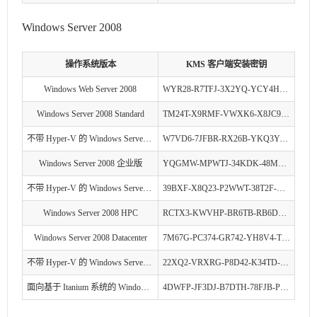
Windows Server 2008
操作系统版本
KMS 客户端安装密钥
Windows Web Server 2008
WYR28-R7TFJ-3X2YQ-YCY4H-M249D
Windows Server 2008 Standard
TM24T-X9RMF-VWXK6-X8JC9-BFGM2
不带 Hyper-V 的 Windows Server 2008 Standard
W7VD6-7JFBR-RX26B-YKQ3Y-6FFFJ
Windows Server 2008 企业版
YQGMW-MPWTJ-34KDK-48M3W-X4Q6V
不带 Hyper-V 的 Windows Server 2008 企业版
39BXF-X8Q23-P2WWT-38T2F-G3FPG
Windows Server 2008 HPC
RCTX3-KWVHP-BR6TB-RB6DM-6X7HP
Windows Server 2008 Datacenter
7M67G-PC374-GR742-YH8V4-TCBY3
不带 Hyper-V 的 Windows Server 2008 Datacenter
22XQ2-VRXRG-P8D42-K34TD-G3QQC
面向基于 Itanium 系统的 Windows Server 2008
4DWFP-JF3DJ-B7DTH-78FJB-PDRHK