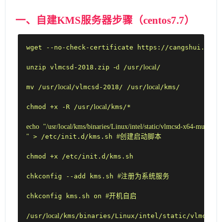
一、自建KMS服务器步骤（centos7.7）
wget --no-check-certificate https://cangshui.net/-
unzip vlmcsd-2018.zip 
-d
 /usr/
local
/

mv /usr/
local
/vlmcsd-2018/ /usr/
local
/kms/

chmod +x -R /usr/
local
/kms/*

echo
"/usr/local/kms/binaries/Linux/intel/static/vlmcsd-x64-musl-stati
"
 > /etc/init.d/kms.sh 
#创建启动脚本
chmod +x /etc/init.d/kms.sh

chkconfig --add kms.sh 
#注册为系统服务
chkconfig kms.sh on 
#开机自启
/usr/
local
/kms/binaries/Linux/intel/static/vlmcsd-x