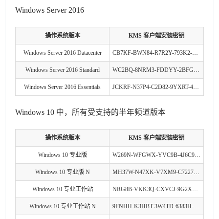
Windows Server 2016
操作系统版本
KMS 客户端安装密钥
Windows Server 2016 Datacenter
CB7KF-BWN84-R7R2Y-793K2-8XDDG
Windows Server 2016 Standard
WC2BQ-8NRM3-FDDYY-2BFGV-KHKQY
Windows Server 2016 Essentials
JCKRF-N37P4-C2D82-9YXRT-4M63B
Windows 10 中，所有受支持的半年频道版本
操作系统版本
KMS 客户端安装密钥
Windows 10 专业版
W269N-WFGWX-YVC9B-4J6C9-T83GX
Windows 10 专业版 N
MH37W-N47XK-V7XM9-C7227-GCQG9
Windows 10 专业工作站
NRG8B-VKK3Q-CXVCJ-9G2XF-6Q84J
Windows 10 专业工作站 N
9FNHH-K3HBT-3W4TD-6383H-6XYWF