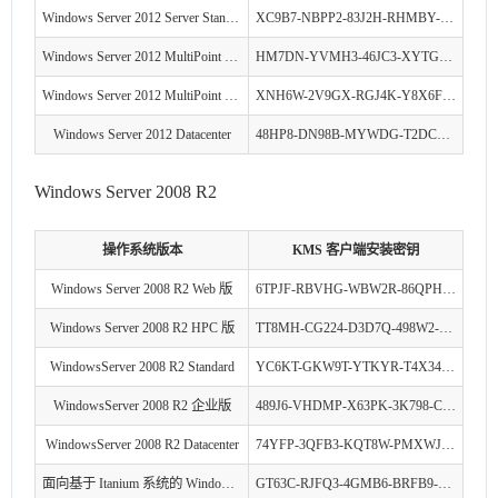
Windows Server 2012 Server Standard
XC9B7-NBPP2-83J2H-RHMBY-92BT4
Windows Server 2012 MultiPoint Standard
HM7DN-YVMH3-46JC3-XYTG7-CYQJJ
Windows Server 2012 MultiPoint Premium
XNH6W-2V9GX-RGJ4K-Y8X6F-QGJ2G
Windows Server 2012 Datacenter
48HP8-DN98B-MYWDG-T2DCC-8W83P
Windows Server 2008 R2
操作系统版本
KMS 客户端安装密钥
Windows Server 2008 R2 Web 版
6TPJF-RBVHG-WBW2R-86QPH-6RTM4
Windows Server 2008 R2 HPC 版
TT8MH-CG224-D3D7Q-498W2-9QCTX
WindowsServer 2008 R2 Standard
YC6KT-GKW9T-YTKYR-T4X34-R7VHC
WindowsServer 2008 R2 企业版
489J6-VHDMP-X63PK-3K798-CPX3Y
WindowsServer 2008 R2 Datacenter
74YFP-3QFB3-KQT8W-PMXWJ-7M648
面向基于 Itanium 系统的 Windows Server 2008 R2
GT63C-RJFQ3-4GMB6-BRFB9-CB83V