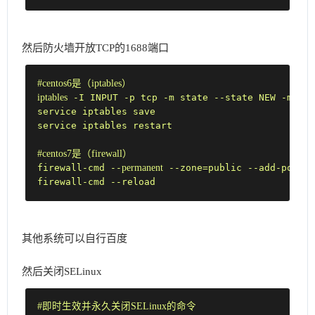
然后防火墙开放TCP的1688端口
#centos6是（iptables）
iptables
 -I INPUT -p tcp -m state --state NEW -m tcp
service iptables save

service iptables restart

#centos7是（firewall）
firewall-cmd --
permanent
 --zone=public --add-port=
1
firewall-cmd --reload
其他系统可以自行百度
然后关闭SELinux
#即时生效并永久关闭SELinux的命令