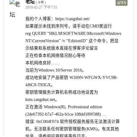
老坛
@TA
( 斗帝 )
2019-02-27 下午7:51
我的个人博客：https://cangshui.net/
如果提示未找到序列号，请手动在CMD里运行
reg QUERY “HKLM\SOFTWARE\Microsoft\Windows
NT\CurrentVersion” /v “EditionID” 这个命令，把显
示结果和系统版本直接在博客评论留言
正在检查本机网络情况耐心等待
本机网络良好……
当前为Windows 10/Server 2016。
成功地安装了产品密钥 W269N-WFGWX-YVC9B-
4J6C9-T83GX。
密钥管理服务计算机名称成功地设置为
kms.cangshui.net。
正在激活 Windows(R), Professional edition
(2de67392-b7a7-462a-b1ca-108dd189f588) …
错误: 0xC004F074 软件授权服务报告无法激活计算
机。无法联系任何密钥管理服务(KMS)。有关其他
信息，请参阅应用程序事件日志。