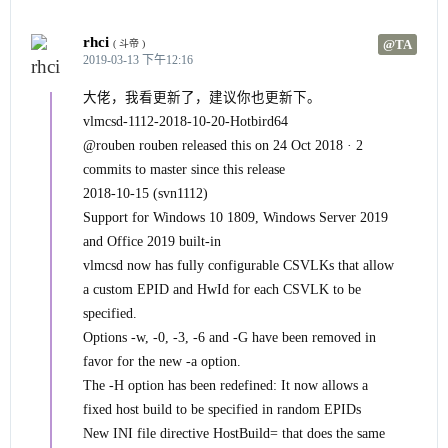
rhci
@TA
( 斗帝 )
2019-03-13 下午12:16
大佬，我看更新了，建议你也更新下。
vlmcsd-1112-2018-10-20-Hotbird64
@rouben rouben released this on 24 Oct 2018 · 2
commits to master since this release
2018-10-15 (svn1112)
Support for Windows 10 1809, Windows Server 2019
and Office 2019 built-in
vlmcsd now has fully configurable CSVLKs that allow
a custom EPID and HwId for each CSVLK to be
specified.
Options -w, -0, -3, -6 and -G have been removed in
favor for the new -a option.
The -H option has been redefined: It now allows a
fixed host build to be specified in random EPIDs
New INI file directive HostBuild= that does the same