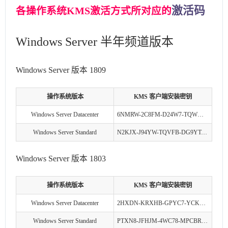
激活码
各操作系统KMS激活方式所对应的
Windows Server 半年频道版本
Windows Server 版本 1809
操作系统版本
KMS 客户端安装密钥
Windows Server Datacenter
6NMRW-2C8FM-D24W7-TQWMY-CWH2D
Windows Server Standard
N2KJX-J94YW-TQVFB-DG9YT-724CC
Windows Server 版本 1803
操作系统版本
KMS 客户端安装密钥
Windows Server Datacenter
2HXDN-KRXHB-GPYC7-YCKFJ-7FVDG
Windows Server Standard
PTXN8-JFHJM-4WC78-MPCBR-9W4KR